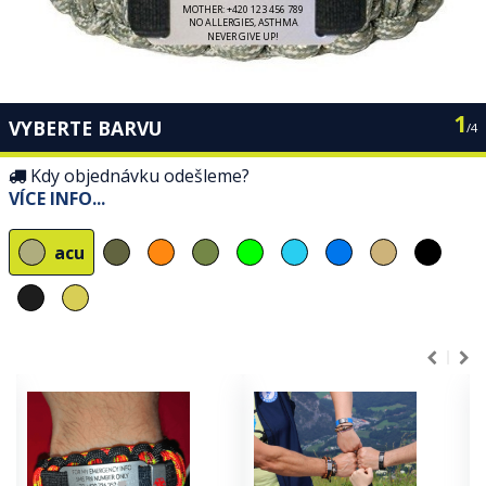
1
VYBERTE BARVU
/
4
Kdy objednávku odešleme?
VÍCE INFO
...
acu