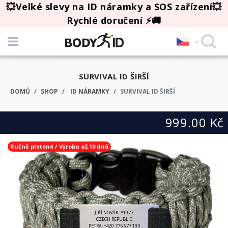
💥Velké slevy na ID náramky a SOS zařízení💥
Rychlé doručení ⚡🚚
SURVIVAL ID ŠIRŠÍ
DOMŮ
SHOP
ID NÁRAMKY
SURVIVAL ID ŠIRŠÍ
999.00 Kč
Ručně pletené / Výroba až 10 dnů