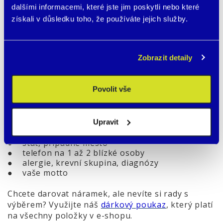
chvílích, kdy nemůžete komunikovat a pomůže
dalšími informacemi, které jste jim poskytli nebo které
okamžitě kontaktovat uvedené blízké osoby.
získali v důsledku toho, že používáte jejich služby.
● Náramek lze propojit s
online zdravotním
profilem
. V takovém případě vyberte při
konfigurace verzi s online zdravotním profilem
Zobrazit detaily
(bez příplatku).
Co by vám na náramku nemělo chybět?
Povolit vše
Uvedené údaje jsou čistě na vás. Následující výčet
přikládáme pro inspiraci.
Upravit
● jméno, příjmení a rok narození
● stát, případně město
● telefon na 1 až 2 blízké osoby
● alergie, krevní skupina, diagnózy
● vaše motto
Chcete darovat náramek, ale nevíte si rady s
výběrem? Využijte náš
dárkový poukaz
, který platí
na všechny položky v e-shopu.