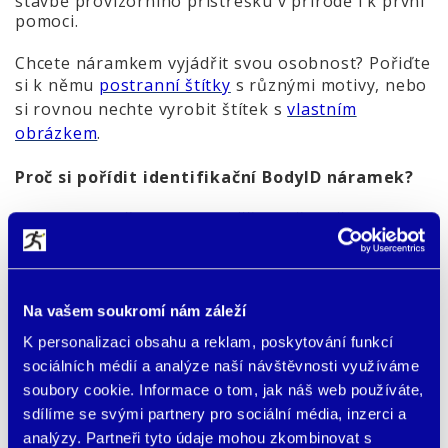
stavbě provizorního přístřešku v přírodě i k první
pomoci.
Chcete náramkem vyjádřit svou osobnost? Pořiďte
si k němu
postranní štítky
s různými motivy, nebo
si rovnou nechte vyrobit štítek s
vlastním
obrázkem
.
Proč si pořídit identifikační BodyID náramek?
Na cestách, při sportu i v běžném životě se nám
mohou stát nepředvídatelné události. Ztráta
vědomí, nehoda, mozková příhoda a jiné.
Pomyšlení na ně není příjemné, ale je lepší, když s
takovými věcmi počítáte a jste na ně připravení, i
Na vašem soukromí nám záleží
kdyby neměly nastat, než naopak.
K personalizaci obsahu a reklam, poskytování funkcí
● Zdravotní náramek BodyID pomůže
usnadnit
sociálních médií a analýze naší návštěvnosti využíváme
práci záchranářům
v případě nouze. Díky němu
soubory cookie. Informace o tom, jak náš web používáte,
se dozví váš zdravotní stav a alergie, a budou k
sdílíme se svými partnery pro sociální média, inzerci a
tomu moct přihlédnout.
analýzy. Partneři tyto údaje mohou zkombinovat s
● Náramek zajistí
vaši rychlou identifikaci
ve