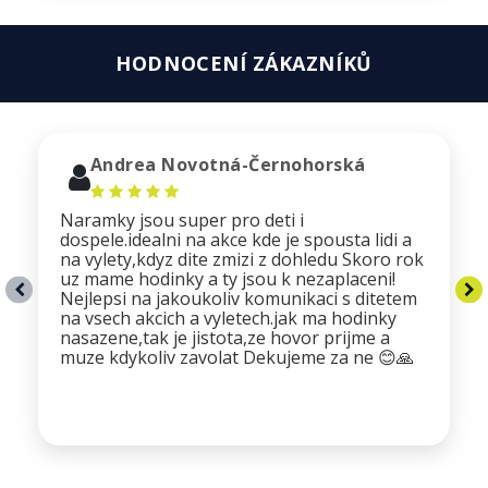
HODNOCENÍ ZÁKAZNÍKŮ
Andrea Novotná-Černohorská
Naramky jsou super pro deti i
dospele.idealni na akce kde je spousta lidi a
na vylety,kdyz dite zmizi z dohledu Skoro rok
uz mame hodinky a ty jsou k nezaplaceni!
Nejlepsi na jakoukoliv komunikaci s ditetem
na vsech akcich a vyletech.jak ma hodinky
nasazene,tak je jistota,ze hovor prijme a
muze kdykoliv zavolat Dekujeme za ne 😊🙏