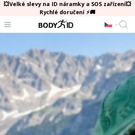
💥Velké slevy na ID náramky a SOS zařízení💥
Rychlé doručení ⚡🚚