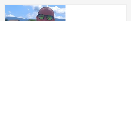
PŘÍBĚHY
Příběhy, kdy
náramky pomohly...
ZÁCHRANÁŘI O BODY ID
"Já mohu coby
záchranář náramek
Body ID jen
doporučit..."