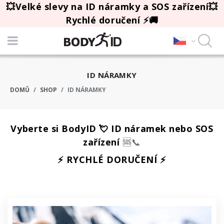
💥Velké slevy na ID náramky a SOS zařízení💥
Rychlé doručení ⚡🚚
ID NÁRAMKY
DOMŮ
SHOP
ID NÁRAMKY
Vyberte si BodyID 💘 ID náramek nebo SOS
zařízení
🆘📞
⚡️ RYCHLÉ DORUČENÍ ⚡️