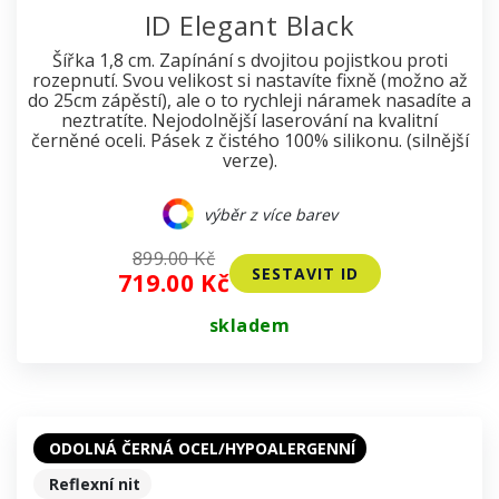
ID Elegant Black
Šířka 1,8 cm. Zapínání s dvojitou pojistkou proti
rozepnutí. Svou velikost si nastavíte fixně (možno až
do 25cm zápěstí), ale o to rychleji náramek nasadíte a
neztratíte. Nejodolnější laserování na kvalitní
černěné oceli. Pásek z čistého 100% silikonu. (silnější
verze).
výběr z více barev
899.00 Kč
SESTAVIT ID
719.00 Kč
skladem
ODOLNÁ ČERNÁ OCEL/HYPOALERGENNÍ
Reflexní nit