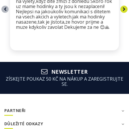
na vylety,kdyz dite zmizi z dohledu Skoro rok
uz mame hodinky a ty jsou k nezaplaceni!
Nejlepsi na jakoukoliv komunikaci s ditetem
na vsech akcich a vyletech.jak ma hodinky
nasazene,tak je jistota,ze hovor prijme a
muze kdykoliv zavolat Dekujeme za ne 😊🙏
NEWSLETTER
ZÍSKEJTE POUKAZ 50 KČ NA NÁKUP A ZAREGISTRUJTE
SE.
PARTNEŘI
DŮLEŽITÉ ODKAZY