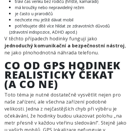
tráví čas venku bez rodičů (hřiště, kamarádi)
má kroužky nebo nepravidelný režim
je často u prarodičů
nechcete mu ještě dávat mobil
potřebujete dítě více hlídat ze zdravotních důvodů
(zdravotní indispozice, ADHD apod.)
V těchto případech hodinky fungují jako
jednoduchý komunikační a bezpečnostní nástroj
,
ne jako plnohodnotná náhrada telefonu.
CO OD GPS HODINEK
REALISTICKY ČEKAT
(A CO NE)
Toto téma je nutné dostatečně vysvětlit nejen pro
naše zařízení, ale všechna zařízení podobné
velikosti. Jedna z nejčastějších chyb při výběru je
očekávání, že hodinky budou ukazovat polohu „na
metr přesně v každou vteřinu sledování“. Stejně jako
u vašich mobilů, GPS lokalizace nefunguje v