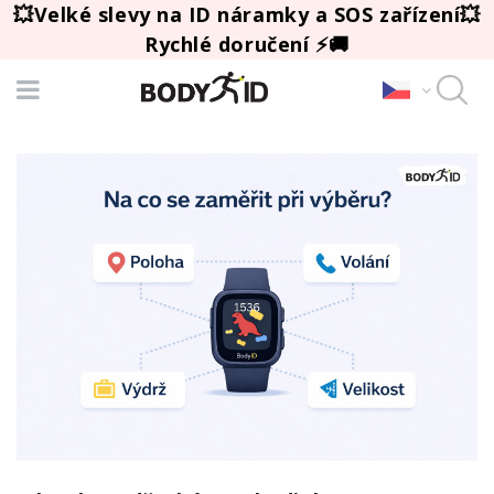
💥Velké slevy na ID náramky a SOS zařízení💥
Rychlé doručení ⚡🚚