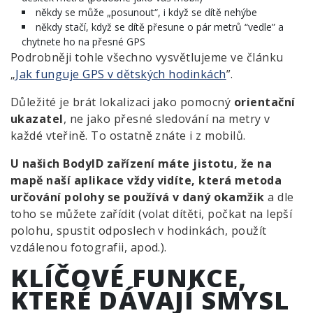
někdy se může „posunout“, i když se dítě nehýbe
někdy stačí, když se dítě přesune o pár metrů “vedle” a
chytnete ho na přesné GPS
Podrobněji tohle všechno vysvětlujeme ve článku
„
Jak funguje GPS v dětských hodinkách
”.
Důležité je brát lokalizaci jako pomocný
orientační
ukazatel
, ne jako přesné sledování na metry v
každé vteřině. To ostatně znáte i z mobilů.
U našich BodyID zařízení máte jistotu, že na
mapě naší aplikace vždy vidíte, která metoda
určování polohy se používá v daný okamžik
a dle
toho se můžete zařídit (volat dítěti, počkat na lepší
polohu, spustit odposlech v hodinkách, použít
vzdálenou fotografii, apod.).
KLÍČOVÉ FUNKCE,
KTERÉ DÁVAJÍ SMYSL