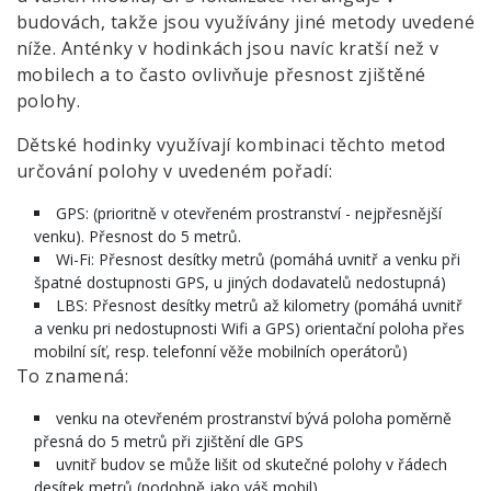
budovách, takže jsou využívány jiné metody uvedené
níže. Anténky v hodinkách jsou navíc kratší než v
mobilech a to často ovlivňuje přesnost zjištěné
polohy.
Dětské hodinky využívají kombinaci těchto metod
určování polohy v uvedeném pořadí:
GPS: (prioritně v otevřeném prostranství - nejpřesnější
venku). Přesnost do 5 metrů.
Wi-Fi: Přesnost desítky metrů (pomáhá uvnitř a venku při
špatné dostupnosti GPS, u jiných dodavatelů nedostupná)
LBS: Přesnost desítky metrů až kilometry (pomáhá uvnitř
a venku pri nedostupnosti Wifi a GPS) orientační poloha přes
mobilní síť, resp. telefonní věže mobilních operátorů)
To znamená:
venku na otevřeném prostranství bývá poloha poměrně
přesná do 5 metrů při zjištění dle GPS
uvnitř budov se může lišit od skutečné polohy v řádech
desítek metrů (podobně jako váš mobil)