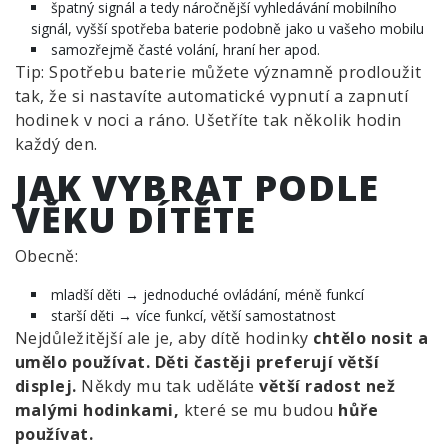
špatný signál a tedy náročnější vyhledávání mobilního
signál, vyšší spotřeba baterie podobně jako u vašeho mobilu
samozřejmě časté volání, hraní her apod.
Tip: Spotřebu baterie můžete významně prodloužit
tak, že si nastavíte automatické vypnutí a zapnutí
hodinek v noci a ráno. Ušetříte tak několik hodin
každý den.
JAK VYBRAT PODLE
VĚKU DÍTĚTE
Obecně:
mladší děti → jednoduché ovládání, méně funkcí
starší děti → více funkcí, větší samostatnost
Nejdůležitější ale je, aby dítě hodinky
chtělo nosit a
umělo používat. Děti častěji preferují větší
displej.
Někdy mu tak uděláte
větší radost než
malými hodinkami,
které se mu budou
hůře
používat.