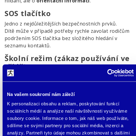
hlídání, ale o
orientační informaci
.
SOS tlačítko
Jedno z nejdůležitějších bezpečnostních prvků.
Dítě může v případě potřeby rychle zavolat rodičům
podržením SOS tlačítka bez složitého hledání v
seznamu kontaktů.
Školní režim (zákaz používání ve
třídě)
Důležitý hlavně pokud má dítě hodinky nosit do
školy.
Na vašem soukromí nám záleží
omezuje používání během výuky
zabraňuje rušení
K personalizaci obsahu a reklam, poskytování funkcí
pomáhá přijatelnosti ze strany školy
sociálních médií a analýze naší návštěvnosti využíváme
Této problematice se dopodrobna věnujeme ve
soubory cookie. Informace o tom, jak náš web používáte,
článku „
Chytré hodinky ve škole: ano nebo ne?
”.
sdílíme se svými partnery pro sociální média, inzerci a
analýzy. Partneři tyto údaje mohou zkombinovat s dalšími