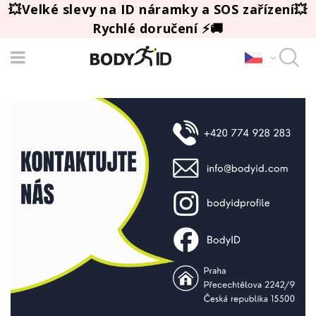
💥Velké slevy na ID náramky a SOS zařízení💥
Rychlé doručení ⚡🚚