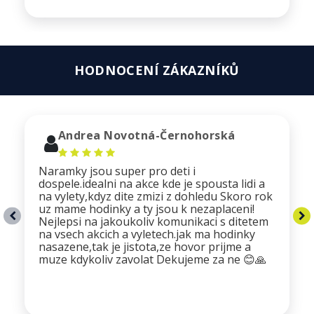
HODNOCENÍ ZÁKAZNÍKŮ
Andrea Novotná-Černohorská
Naramky jsou super pro deti i
dospele.idealni na akce kde je spousta lidi a
na vylety,kdyz dite zmizi z dohledu Skoro rok
uz mame hodinky a ty jsou k nezaplaceni!
Nejlepsi na jakoukoliv komunikaci s ditetem
na vsech akcich a vyletech.jak ma hodinky
nasazene,tak je jistota,ze hovor prijme a
muze kdykoliv zavolat Dekujeme za ne 😊🙏