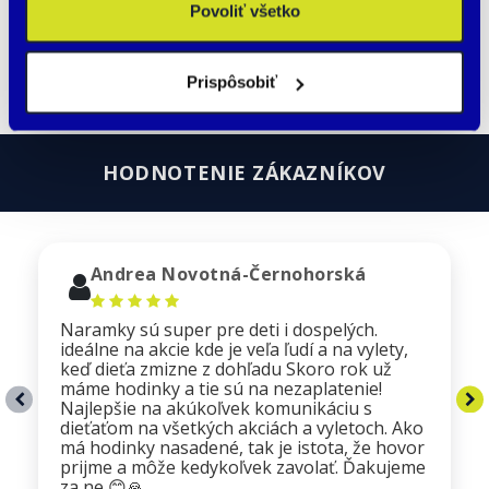
vie kam. Našťastie mu zakaždým, keď ideme
Povoliť všetko
na …
Čítať ďalej
Prispôsobiť
HODNOTENIE ZÁKAZNÍKOV
Andrea Novotná-Černohorská
Naramky sú super pre deti i dospelých.
ideálne na akcie kde je veľa ľudí a na vylety,
keď dieťa zmizne z dohľadu Skoro rok už
máme hodinky a tie sú na nezaplatenie!
Najlepšie na akúkoľvek komunikáciu s
dieťaťom na všetkých akciách a vyletoch. Ako
má hodinky nasadené, tak je istota, že hovor
prijme a môže kedykoľvek zavolať. Ďakujeme
za ne 😊🙏