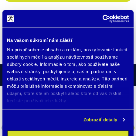
POPIS
Na vašom súkromí nám záleží
Ochranné sklo pre hodinky BodyGuard 5X
Na prispôsobenie obsahu a reklám, poskytovanie funkcií
sociálnych médií a analýzu návštevnosti používame
súbory cookie. Informácie o tom, ako používate naše
webové stránky, poskytujeme aj našim partnerom v
SKUTOČNÉ PRÍBEHY
oblasti sociálnych médií, inzercie a analýzy. Títo partneri
môžu príslušné informácie skombinovať s ďalšími
údajmi, ktoré ste im poskytli alebo ktoré od vás získali,
keď ste používali ich služby.
Stratil sa nám dvojročný syn
Zobraziť detaily
Nosíme ich takmer všetci z našej rodiny.
Nedávno sa nám stratil náš dvojročný syn na
stanici a skoro odišiel nejakým vlakom kto