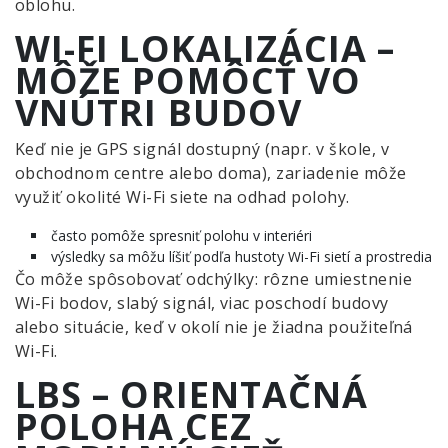
oblohu.
WI-FI LOKALIZÁCIA –
MÔŽE POMÔCŤ VO
VNÚTRI BUDOV
Keď nie je GPS signál dostupný (napr. v škole, v
obchodnom centre alebo doma), zariadenie môže
využiť okolité Wi-Fi siete na odhad polohy.
často pomôže spresniť polohu v interiéri
výsledky sa môžu líšiť podľa hustoty Wi-Fi sietí a prostredia
Čo môže spôsobovať odchýlky: rôzne umiestnenie
Wi-Fi bodov, slabý signál, viac poschodí budovy
alebo situácie, keď v okolí nie je žiadna použiteľná
Wi-Fi.
LBS – ORIENTAČNÁ
POLOHA CEZ