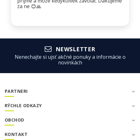
prijme a môže kedykoľvek zavolať. Ďakujeme
za ne 😊🙏
NEWSLETTER
Nenechajte si ujsť akčné ponuky a informácie o
novinkách
PARTNERI
RÝCHLE ODKAZY
OBCHOD
KONTAKT