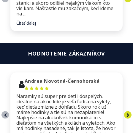
stanici a skoro odišiel nejakým vlakom kto
vie kam. Našťastie mu zakaždým, keď ideme
na …
Čítať ďalej
HODNOTENIE ZÁKAZNÍKOV
Andrea Novotná-Černohorská
Naramky sú super pre deti i dospelých.
ideálne na akcie kde je veľa ľudí a na vylety,
keď dieťa zmizne z dohľadu Skoro rok už
máme hodinky a tie sú na nezaplatenie!
Najlepšie na akúkoľvek komunikáciu s
dieťaťom na všetkých akciách a vyletoch. Ako
má hodinky nasadené, tak je istota, že hovor