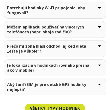
Potrebujú hodinky Wi-Fi pripojenie, aby
fungovali?
Môžem aplikáciu používať na viacerých
telefónoch (napr. obaja rodičia)?
Prečo mi zóna hlási odchod, aj keď dieťa
„ešte je v škole“?
Je lokalizácia v hodinkách rovnako presná
ako v mobile?
Aký tarif/SIM je pre detské GPS hodinky
najlepší?
VŠETKY TYPY HODINIEK