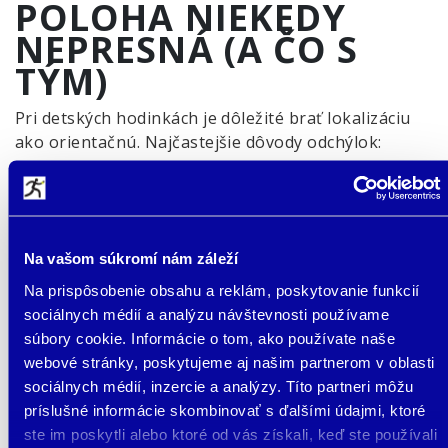
POLOHA NIEKEDY
NEPRESNÁ (A ČO S
TÝM)
Pri detských hodinkách je dôležité brať lokalizáciu
ako orientačnú. Najčastejšie dôvody odchýlok:
dieťa je vo vnútri budovy (škola, byt, obchodné centrum)
slabý GPS signál / obmedzený výhľad na oblohu
hustá zástavba a odrazy signálu
zariadenie prepne na menej presný režim (napr. LBS)
Na vašom súkromí nám záleží
dočasne slabé pokrytie mobilnou sieťou (dáta)
Čo zvyčajne pomôže: skontrolovať, kedy bola poloha
Na prispôsobenie obsahu a reklám, poskytovanie funkcií
naposledy aktualizovaná, a prípadne použiť
sociálnych médií a analýzu návštevnosti používame
manuálne obnovenie polohy (ak ho model
súbory cookie. Informácie o tom, ako používate naše
podporuje). V praxi tiež pomáha počkať, kým je dieťa
webové stránky, poskytujeme aj našim partnerom v oblasti
vonku – GPS sa často spresní po chvíli na
sociálnych médií, inzercie a analýzy. Títo partneri môžu
otvorenom priestranstve.
príslušné informácie skombinovať s ďalšími údajmi, ktoré
ste im poskytli alebo ktoré od vás získali, keď ste používali