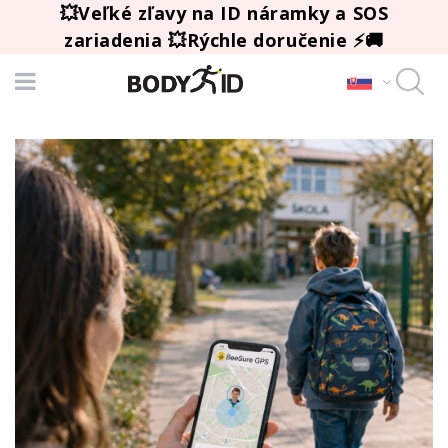
💥Veľké zľavy na ID náramky a SOS
zariadenia 💥Rýchle doručenie ⚡🚚