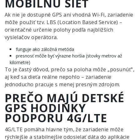
MOBILNÚ SIEŤ
Ak nie je dostupné GPS ani vhodná Wi-Fi, zariadenie
môže použiť tzv. LBS (Location Based Service) –
orientačné určenie polohy podľa najbližších
vysielačov operátora.
funguje ako záložná metóda
presnosť môže byť výrazne horšia (stovky metrov až
kilometre)
To je častý dôvod, prečo sa poloha môže „posunúť“,
aj keď sa dieťa reálne nepohlo – zariadenie
jednoducho pracuje s menej presným zdrojom.
PREČO MAJÚ DETSKÉ
GPS HODINKY
PODPORU 4G/LTE
4G/LTE pomáha hlavne tým, že zariadenie môže
rýchlejšie a stabilnejšie odosielať dáta do aplikácie