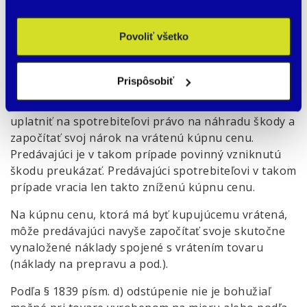
dodávateľovi vydať všetko, čo na základe kúpnej
zmluvy získal. Pokiaľ to už nie je dobre možné (napr.
Povoliť všetko
v medziobdobí bol tovar zničený alebo
spotrebovaný), musí spotrebiteľ poskytnúť peňažnú
náhradu ako protihodnotu toho, čo už nemôže byť
Prispôsobiť
vydané. Pokiaľ je vrátený tovar poškodený alebo
opotrebovaný len čiastočne, môže predávajúci
uplatniť na spotrebiteľovi právo na náhradu škody a
započítať svoj nárok na vrátenú kúpnu cenu.
Predávajúci je v takom prípade povinný vzniknutú
škodu preukázať. Predávajúci spotrebiteľovi v takom
prípade vracia len takto zníženú kúpnu cenu.
Na kúpnu cenu, ktorá má byť kupujúcemu vrátená,
môže predávajúci navyše započítať svoje skutočne
vynaložené náklady spojené s vrátením tovaru
(náklady na prepravu a pod.).
Podľa § 1839 písm. d) odstúpenie nie je bohužiaľ