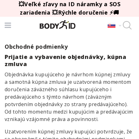
💥Veľké zľavy na ID náramky a SOS
zariadenia 💥Rýchle doručenie ⚡🚚
Obchodné podmienky
Prijatie a vybavenie objednávky, kúpna
zmluva
Objednávka kupujúceho je návrhom kúpnej zmluvy
a samotná kúpna zmluva je uzatvorená momentom
doručenia záväzného súhlasu kupujúceho i
predávajúceho s týmto návrhom (záväzným
potvrdením objednávky zo strany predávajúceho).
Od tohto momentu medzi kupujúcim a predávajúcim
vznikajú vzájomné práva a povinnosti.
Uzatvorením kúpnej zmluvy kupujúci potvrdzuje, že