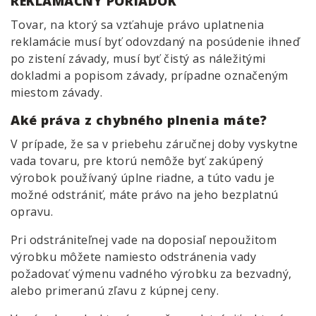
REKLAMAČNÝ PORIADOK
Tovar, na ktorý sa vzťahuje právo uplatnenia
reklamácie musí byť odovzdaný na posúdenie ihneď
po zistení závady, musí byť čistý as náležitými
dokladmi a popisom závady, prípadne označeným
miestom závady.
Aké práva z chybného plnenia máte?
V prípade, že sa v priebehu záručnej doby vyskytne
vada tovaru, pre ktorú nemôže byť zakúpený
výrobok používaný úplne riadne, a túto vadu je
možné odstrániť, máte právo na jeho bezplatnú
opravu.
Pri odstrániteľnej vade na doposiaľ nepoužitom
výrobku môžete namiesto odstránenia vady
požadovať výmenu vadného výrobku za bezvadný,
alebo primeranú zľavu z kúpnej ceny.