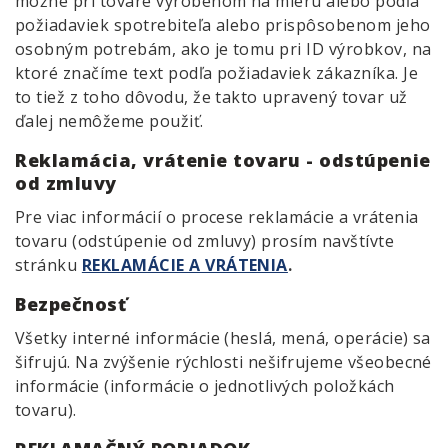
možné pri tovare vyrobenom na mieru alebo podľa
požiadaviek spotrebiteľa alebo prispôsobenom jeho
osobným potrebám, ako je tomu pri ID výrobkov, na
ktoré značíme text podľa požiadaviek zákazníka. Je
to tiež z toho dôvodu, že takto upravený tovar už
ďalej nemôžeme použiť.
Reklamácia, vrátenie tovaru - odstúpenie
od zmluvy
Pre viac informácií o procese reklamácie a vrátenia
tovaru (odstúpenie od zmluvy) prosím navštívte
stránku
REKLAMÁCIE A VRÁTENIA
.
Bezpečnosť
Všetky interné informácie (heslá, mená, operácie) sa
šifrujú. Na zvýšenie rýchlosti nešifrujeme všeobecné
informácie (informácie o jednotlivých položkách
tovaru).