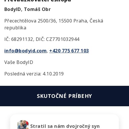
BodyID, Tomáš Obr
Přecechtělova 2500/36, 15500 Praha, Česká
republika
IČ: 68291132, DIČ: CZ7701032944
info@bodyid.com
,
+420 775 677 103
Vaše BodyID
Posledná verzia: 4.10.2019
SKUTOČNÉ PRÍBEHY
Stratil sa nám dvojročný syn