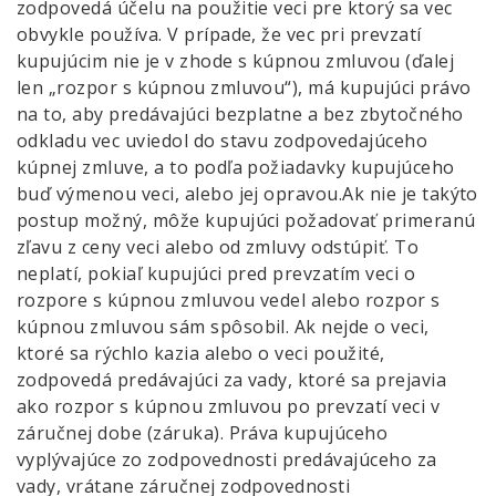
zodpovedá účelu na použitie veci pre ktorý sa vec
obvykle používa. V prípade, že vec pri prevzatí
kupujúcim nie je v zhode s kúpnou zmluvou (ďalej
len „rozpor s kúpnou zmluvou“), má kupujúci právo
na to, aby predávajúci bezplatne a bez zbytočného
odkladu vec uviedol do stavu zodpovedajúceho
kúpnej zmluve, a to podľa požiadavky kupujúceho
buď výmenou veci, alebo jej opravou.Ak nie je takýto
postup možný, môže kupujúci požadovať primeranú
zľavu z ceny veci alebo od zmluvy odstúpiť. To
neplatí, pokiaľ kupujúci pred prevzatím veci o
rozpore s kúpnou zmluvou vedel alebo rozpor s
kúpnou zmluvou sám spôsobil. Ak nejde o veci,
ktoré sa rýchlo kazia alebo o veci použité,
zodpovedá predávajúci za vady, ktoré sa prejavia
ako rozpor s kúpnou zmluvou po prevzatí veci v
záručnej dobe (záruka). Práva kupujúceho
vyplývajúce zo zodpovednosti predávajúceho za
vady, vrátane záručnej zodpovednosti