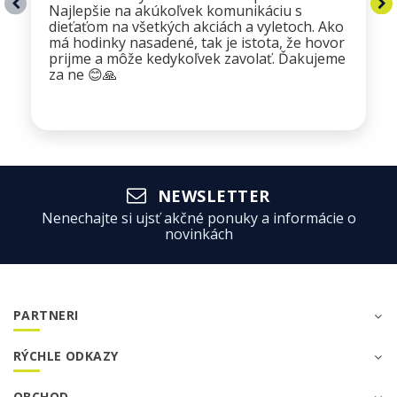
Najlepšie na akúkoľvek komunikáciu s
dieťaťom na všetkých akciách a vyletoch. Ako
má hodinky nasadené, tak je istota, že hovor
prijme a môže kedykoľvek zavolať. Ďakujeme
za ne 😊🙏
NEWSLETTER
Nenechajte si ujsť akčné ponuky a informácie o
novinkách
PARTNERI
RÝCHLE ODKAZY
OBCHOD