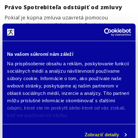
Právo Spotrebiteľa odstúpiť od zmluvy
Pokiaľ je kúpna zmluva uzavretá pomocou
prostriedkov komunikácie na diaľku (v internetovom
obchode), má spotrebiteľ právo zo zákona odstúpiť
od zmluvy do 14 dní od prevzatia tovaru. V takom
prípade spotrebiteľ kontaktuje predávajúceho a
najlepšie písomne uvedie, že odstupuje od zmluvy s
Na vašom súkromí nám záleží
uvedením čísla objednávky, dátumu nákupu a čísla
Na prispôsobenie obsahu a reklám, poskytovanie funkcií
účtu pre vrátenie peňazí. Odstúpenie od zmluvy
sociálnych médií a analýzu návštevnosti používame
musí byť doručené najneskôr posledný deň 14
súbory cookie. Informácie o tom, ako používate naše
dennej lehoty. V osobitných prípadoch môže byť s
webové stránky, poskytujeme aj našim partnerom v
prihliadnutím na okolnosti predĺžená lehota
oblasti sociálnych médií, inzercie a analýzy. Títo partneri
vrátenia, nie však dlhšie ako 30 dní od doručenia.
môžu príslušné informácie skombinovať s ďalšími
údajmi, ktoré ste im poskytli alebo ktoré od vás získali,
Toto ustanovenie zákona však nemožno chápať ako
keď ste používali ich služby.
možnosť bezplatného zapožičania tovaru.
Spotrebiteľ v prípade využitia práva na odstúpenie
od zmluvy do 14 dní od prevzatia plnenia, musí
Zobraziť detaily