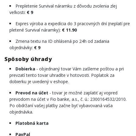
Prepletenie Survival náramku z dôvodu zvolenia zlej
veľkosti:
€ 9
Expres výroba a expedícia do 3 pracovných dní (neplatí pre
pletené Survival náramky):
€ 11.90
Zmena textu na ID ohlásená po 24h od zadania
objednávky:
€ 9
Spôsoby úhrady
Dobierka
- objednaný tovar Vám zašleme poštou a pri
prevzatí tento tovar uhradíte v hotovosti. Poplatok za
dobierku je uvedený v eshope.
Prevod na účet
- tovar je možné zaplatiť aj vopred
prevodom na účet v Fio banke, a.s., č. ú.: 2300164532/2010.
Po obdržaní vašej platby začne byť vybavovaná vaša
objednávka.
Platobná karta
PayPal