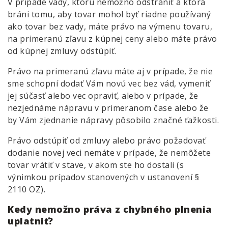
V prípade vady, ktorú nemožno odstrániť a ktorá
bráni tomu, aby tovar mohol byť riadne používaný
ako tovar bez vady, máte právo na výmenu tovaru,
na primeranú zľavu z kúpnej ceny alebo máte právo
od kúpnej zmluvy odstúpiť.
Právo na primeranú zľavu máte aj v prípade, že nie
sme schopní dodať Vám novú vec bez vád, vymeniť
jej súčasť alebo vec opraviť, alebo v prípade, že
nezjednáme nápravu v primeranom čase alebo že
by Vám zjednanie nápravy pôsobilo značné ťažkosti.
Právo odstúpiť od zmluvy alebo právo požadovať
dodanie novej veci nemáte v prípade, že nemôžete
tovar vrátiť v stave, v akom ste ho dostali (s
výnimkou prípadov stanovených v ustanovení §
2110 OZ).
Kedy nemožno práva z chybného plnenia
uplatniť?