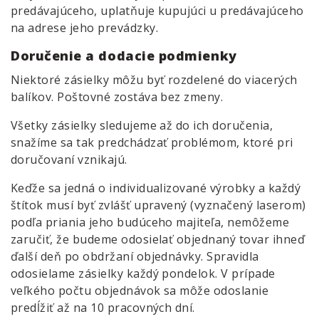
predávajúceho, uplatňuje kupujúci u predávajúceho
na adrese jeho prevádzky.
Doručenie a dodacie podmienky
Niektoré zásielky môžu byť rozdelené do viacerých
balíkov. Poštovné zostáva bez zmeny.
Všetky zásielky sledujeme až do ich doručenia,
snažíme sa tak predchádzať problémom, ktoré pri
doručovaní vznikajú.
Keďže sa jedná o individualizované výrobky a každý
štítok musí byť zvlášť upravený (vyznačený laserom)
podľa priania jeho budúceho majiteľa, nemôžeme
zaručiť, že budeme odosielať objednaný tovar ihneď
ďalší deň po obdržaní objednávky. Spravidla
odosielame zásielky každý pondelok. V prípade
veľkého počtu objednávok sa môže odoslanie
predĺžiť až na 10 pracovných dní.