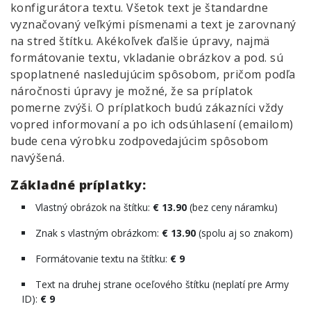
konfigurátora textu. Všetok text je štandardne
vyznačovaný veľkými písmenami a text je zarovnaný
na stred štítku. Akékoľvek ďalšie úpravy, najmä
formátovanie textu, vkladanie obrázkov a pod. sú
spoplatnené nasledujúcim spôsobom, pričom podľa
náročnosti úpravy je možné, že sa príplatok
pomerne zvýši. O príplatkoch budú zákazníci vždy
vopred informovaní a po ich odsúhlasení (emailom)
bude cena výrobku zodpovedajúcim spôsobom
navýšená.
Základné príplatky:
Vlastný obrázok na štítku:
€ 13.90
(bez ceny náramku)
Znak s vlastným obrázkom:
€ 13.90
(spolu aj so znakom)
Formátovanie textu na štítku:
€ 9
Text na druhej strane oceľového štítku (neplatí pre Army
ID):
€ 9