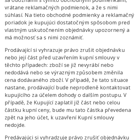
sa oboznámil s týmito obchodnými podmienkami,
vrátane reklamačných podmienok, a že s nimi
súhlasí. Na tieto obchodné podmienky a reklamačný
poriadok je kupujúci dostatočným spôsobom pred
vlastným uskutočnením objednávky upozornený a
má možnosť sa s nimi zoznámiť.
Prodávající si vyhrazuje právo zrušit objednávku
nebo její část před uzavřením kupní smlouvy v
těchto případech: zboží se již nevyrábí nebo
nedodává nebo se výrazným způsobem změnila
cena dodávaného zboží. V případě, že tato situace
nastane, prodávající bude neprodleně kontaktovat
kupujícího za účelem dohody o dalším postupu. V
případě, že Kupující zaplatil již část nebo celou
částku kupní ceny, bude mu tato částka převedena
zpět na jeho účet, k uzavření Kupní smlouvy
nedojde.
Predávajúci si vyhradzuje právo zrušiť objednávku