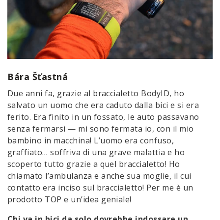
Bára Šťastná
Due anni fa, grazie al braccialetto BodyID, ho
salvato un uomo che era caduto dalla bici e si era
ferito. Era finito in un fossato, le auto passavano
senza fermarsi — mi sono fermata io, con il mio
bambino in macchina! L’uomo era confuso,
graffiato… soffriva di una grave malattia e ho
scoperto tutto grazie a quel braccialetto! Ho
chiamato l’ambulanza e anche sua moglie, il cui
contatto era inciso sul braccialetto! Per me è un
prodotto TOP e un’idea geniale!
Chi va in bici da solo dovrebbe indossare un