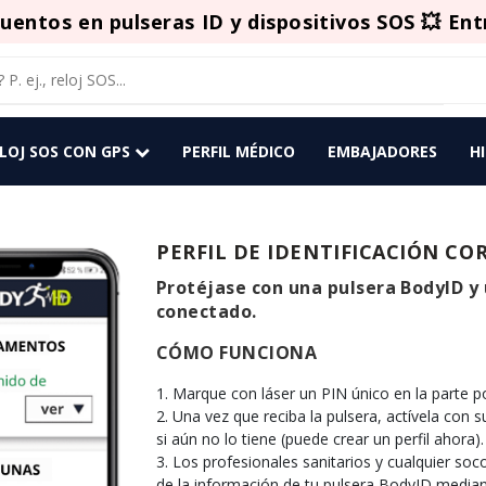
uentos en pulseras ID y dispositivos SOS 💥 Ent
ELOJ SOS CON GPS
PERFIL MÉDICO
EMBAJADORES
H
PERFIL DE IDENTIFICACIÓN CO
Protéjase con una pulsera BodyID y 
conectado.
CÓMO FUNCIONA
Marque con láser un PIN único en la parte po
Una vez que reciba la pulsera, actívela con su
si aún no lo tiene (puede crear un perfil ahora).
Los profesionales sanitarios y cualquier soco
de la información de tu pulsera BodyID median