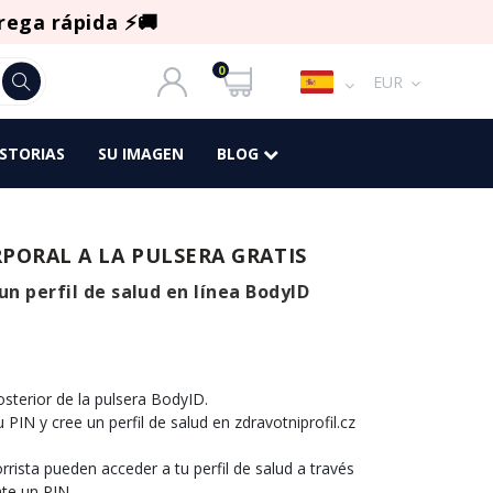
rega rápida ⚡🚚
0
EUR
ISTORIAS
SU IMAGEN
BLOG
RPORAL A LA PULSERA GRATIS
un perfil de salud en línea BodyID
sterior de la pulsera BodyID.
 PIN y cree un perfil de salud en zdravotniprofil.cz
rrista pueden acceder a tu perfil de salud a través
te un PIN..