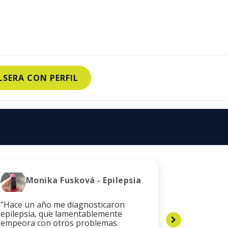
SERA CON PERFIL
Monika Fusková - Epilepsia
Esc
"Hace un año me diagnosticaron
“Después 
epilepsia, que lamentablemente
mi estado
empeora con otros problemas.
repentina