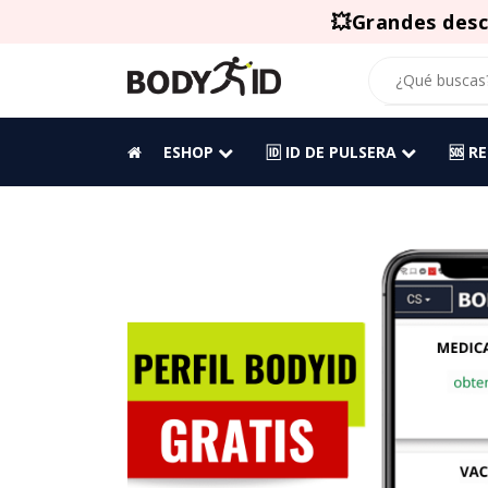
💥Grandes desc
ESHOP
🆔 ID DE PULSERA
🆘 R