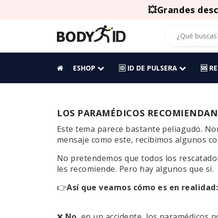
💥Grandes desc
ESHOP
🆔 ID DE PULSERA
🆘 R
LOS PARAMÉDICOS RECOMIENDAN L
Este tema parece bastante peliagudo. N
mensaje como este, recibimos algunos co
No pretendemos que todos los rescatado
les recomiende. Pero hay algunos que sí.
👉
Así que veamos cómo es en realidad
❌
No
, en un accidente, los paramédicos 