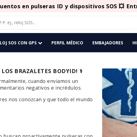
uentos en pulseras ID y dispositivos SOS 💥 Ent
ELOJ SOS CON GPS
PERFIL MÉDICO
EMBAJADORES
H
OS BRAZALETES BODYID! ⚕️
ormalmente, cuando enviamos un
mentarios negativos e incrédulos.
res nos conozcan y que todo el mundo
:
no buscan proactivamente pulseras con