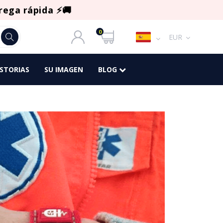
rega rápida ⚡🚚
0
EUR
ISTORIAS
SU IMAGEN
BLOG