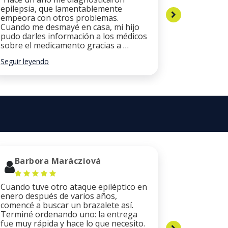
epilepsia, que lamentablemente
mi estado
empeora con otros problemas.
repentina
Cuando me desmayé en casa, mi hijo
a los serv
pudo darles información a los médicos
a la pulse
sobre el medicamento gracias a …
identifica
Seguir leyendo
Seguir leye
Barbora Marácziová
Luca 
Cuando tuve otro ataque epiléptico en
The bracel
enero después de varios años,
resistant 
comencé a buscar un brazalete así.
catching c
Terminé ordenando uno: la entrega
plates of 
fue muy rápida y hace lo que necesito.
are origin