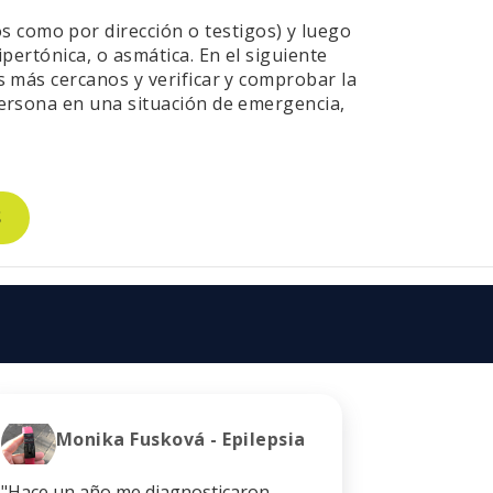
 como por dirección o testigos) y luego
ipertónica, o asmática. En el siguiente
os más cercanos y verificar y comprobar la
 persona en una situación de emergencia,
S
Monika Fusková - Epilepsia
Esc
"Hace un año me diagnosticaron
“Después 