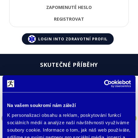
ZAPOMENUTÉ HESLO
REGISTROVAT
LOGIN INTO ZDRAVOTNÍ PROFIL
SKUTEČNÉ PŘÍBĚHY
Ztratil se nám dvouletý syn
Na vašem soukromí nám záleží
Nosíme je téměř všichni z naší rodiny.
K personalizaci obsahu a reklam, poskytování funkcí
Nedávno se nám ztratil náš dvouletý syn na
nádraží a málem odjel nějakým vlakem kdo ví
sociálních médií a analýze naší návštěvnosti využíváme
kam. Naštěstí mu pokaždé, když jdeme na …
soubory cookie. Informace o tom, jak náš web používáte,
sdílíme se svými partnery pro sociální média, inzerci a