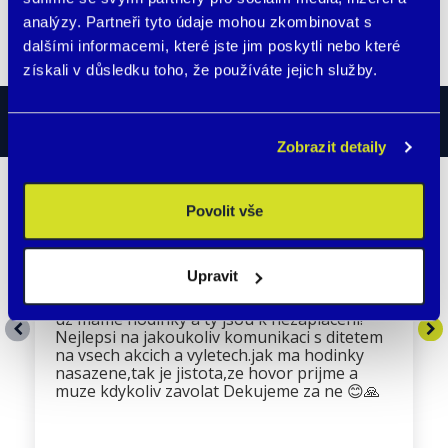
Číst dále
analýzy. Partneři tyto údaje mohou zkombinovat s
dalšími informacemi, které jste jim poskytli nebo které
získali v důsledku toho, že používáte jejich služby.
HODNOCENÍ ZÁKAZNÍKŮ
Zobrazit detaily
Povolit vše
Andrea Novotná-Černohorská
Naramky jsou super pro deti i
Upravit
dospele.idealni na akce kde je spousta lidi a
na vylety,kdyz dite zmizi z dohledu Skoro rok
uz mame hodinky a ty jsou k nezaplaceni!
Nejlepsi na jakoukoliv komunikaci s ditetem
na vsech akcich a vyletech.jak ma hodinky
nasazene,tak je jistota,ze hovor prijme a
muze kdykoliv zavolat Dekujeme za ne 😊🙏