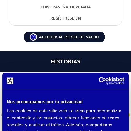
CONTRASEÑA OLVIDADA
REGÍSTRESE EN
ACCEDER AL PERFIL DE SALUD
HISTORIAS
Perdimos a nuestro hijo de dos
años.
Nos preocupamos por tu privacidad
Casi todos en nuestra familia los usan.
Las cookies de este sitio web se usan para personalizar
Recientemente, nuestro hijo de dos años se
perdió en la estación y casi se va en algún
el contenido y los anuncios, ofrecer funciones de redes
tren quién sabe dónde. Afortunadamente, le
sociales y analizar el tráfico. Además, compartimos
…