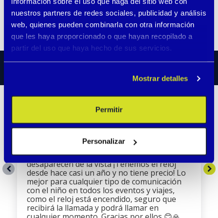
información sobre el uso que haga del sitio web con
Seguir leyendo
nuestros partners de redes sociales, publicidad y análisis
web, quienes pueden combinarla con otra información
que les haya proporcionado o que hayan recopilado a
partir del uso que haya hecho de sus servicios.
RESEÑAS
Mostrar detalles
Permitir
Andrea Novotná-Černohorská
Las pulseras son geniales para niños y
Personalizar
adultos.Ideal para eventos donde hay mucha
gente y para viajes cuando los niños
desaparecen de la vista ¡Tenemos el reloj
desde hace casi un año y no tiene precio! Lo
mejor para cualquier tipo de comunicación
con el niño en todos los eventos y viajes,
como el reloj está encendido, seguro que
recibirá la llamada y podrá llamar en
cualquier momento. Gracias por ellos 😊🙏